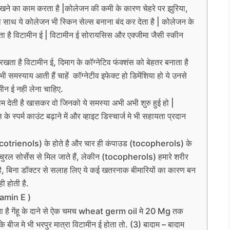
 रखने का काम करता है |कोलेजन की कमी के कारण चेहरे पर झुरिया,
ाथ साथ ये कोलेजन भी स्किन सेल्स बनाना बंद कर देता है | कोलेजन के
रता है विटामीन ई | विटामीन ई सोरायसिस और एक्जीमा जैसी स्कीन
खता है विटामीन ई, दिमाग के कॉग्नेटिव फंक्शंस को बेहतर बनाता है
समस्याय आती हैं चाहें कॉग्नेटीव इफेक्ट हो डिमेंशिया हो ये उनसे
ीन ई नही लेना चाहिए.
म देती है खासकर वो जिनको ये समस्या अभी अभी शुरु हुई हो |
ल के स्पर्म काउंट बढ़ाने में और व्हाइट डिस्चार्ज मे भी सहायता प्रदान
(ticotrienols) के होते है और चार ही कंपाउड (tocopherols) के
ैचुरल सोर्सेस से मिल जाते हैं, लेकीन (tocopherols) हमारे शरीर
े है, बिना डॉक्टर से सलाह लिए ये कई खतरनाक बीमारियों का कारण बन
ी होती है.
tamin E )
ै गेंहू के दाने से ऐक चमच wheat germ oil मे 20 Mg तक
े बीज मे भी भरपुर मात्रा विटामीन ई होता तो. (3) बादाम – बादाम