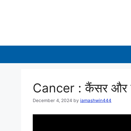
Skip
to
content
Cancer : कैंसर और क
December 4, 2024
by
iamashwin444