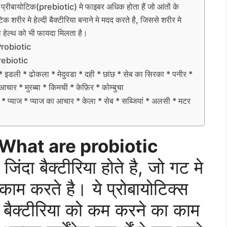
ै। प्रीबायोटिक(prebiotic) मे फाइबर अधिक होता हैं जो आंतों के
िक शरीर मे हेल्दी बैक्टीरिया बनाने मे मदद करते है, जिससे शरीर मे
नल हेल्थ को भी फायदा मिलता है।
 Probiotic
Prebiotic
* इडली * ढोकला * मेदुवडा * दही * छांछ * सेब का सिरका * पनीर *
आचार * मुरब्बा * किमची * केफ़िर * कोम्बुचा
* प्याज * प्याज का आचार * केला * सेब * सब्जियां * अलसी * मटर
्स – What are probiotic
जिंदा बैक्टीरिया होते है, जो गट मे
 काम करते है। ये प्रोबायोटिक्स
ैड बैक्टीरिया को कम करने का काम